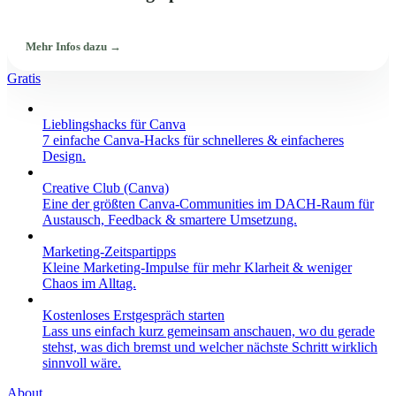
Mehr Infos dazu →
Gratis
Lieblingshacks für Canva
7 einfache Canva-Hacks für schnelleres & einfacheres
Design.
Creative Club (Canva)
Eine der größten Canva-Communities im DACH-Raum für
Austausch, Feedback & smartere Umsetzung.
Marketing-Zeitspartipps
Kleine Marketing-Impulse für mehr Klarheit & weniger
Chaos im Alltag.
Kostenloses Erstgespräch starten
Lass uns einfach kurz gemeinsam anschauen, wo du gerade
stehst, was dich bremst und welcher nächste Schritt wirklich
sinnvoll wäre.
About