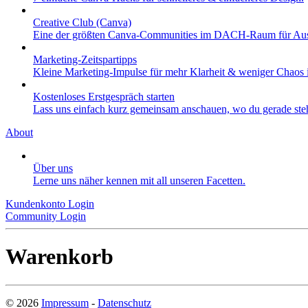
Creative Club (Canva)
Eine der größten Canva-Communities im DACH-Raum für Aus
Marketing-Zeitspartipps
Kleine Marketing-Impulse für mehr Klarheit & weniger Chaos i
Kostenloses Erstgespräch starten
Lass uns einfach kurz gemeinsam anschauen, wo du gerade stehs
About
Über uns
Lerne uns näher kennen mit all unseren Facetten.
Kundenkonto Login
Community Login
Warenkorb
©
2026
Impressum
-
Datenschutz