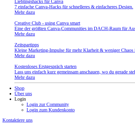
Lieblingshacks für Canva
7 einfache Canva-Hacks für schnelleres & einfacheres Design.
Mehr dazu
Creative Club - using Canva smart
Eine der größten Canva-Communities im DACH-Raum für Aus
Mehr dazu
Zeitspartipps
Kleine Marketing-Impulse für mehr Klarheit & weniger Chaos i
Mehr dazu
Kostenloses Erstgespräch starten
Lass uns einfach kurz gemeinsam anschauen, wo du gerade stehs
Mehr dazu
Shop
Über uns
Login
Login zur Community
Login zum Kundenkonto
Kontaktiere uns