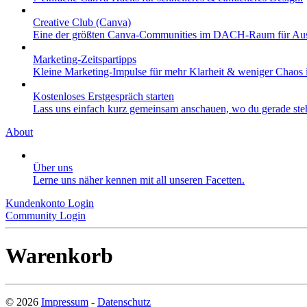
Creative Club (Canva)
Eine der größten Canva-Communities im DACH-Raum für Aus
Marketing-Zeitspartipps
Kleine Marketing-Impulse für mehr Klarheit & weniger Chaos i
Kostenloses Erstgespräch starten
Lass uns einfach kurz gemeinsam anschauen, wo du gerade stehs
About
Über uns
Lerne uns näher kennen mit all unseren Facetten.
Kundenkonto Login
Community Login
Warenkorb
©
2026
Impressum
-
Datenschutz