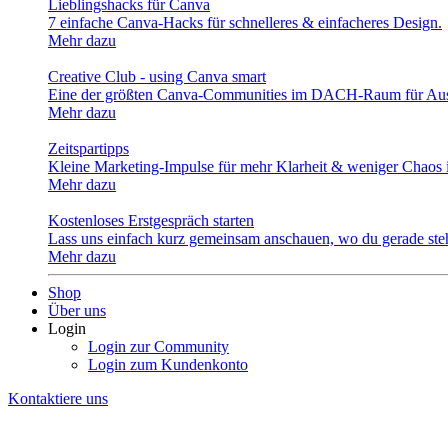
Lieblingshacks für Canva
7 einfache Canva-Hacks für schnelleres & einfacheres Design.
Mehr dazu
Creative Club - using Canva smart
Eine der größten Canva-Communities im DACH-Raum für Aus
Mehr dazu
Zeitspartipps
Kleine Marketing-Impulse für mehr Klarheit & weniger Chaos i
Mehr dazu
Kostenloses Erstgespräch starten
Lass uns einfach kurz gemeinsam anschauen, wo du gerade stehs
Mehr dazu
Shop
Über uns
Login
Login zur Community
Login zum Kundenkonto
Kontaktiere uns