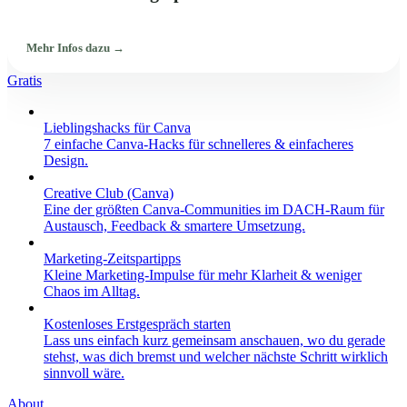
Mehr Infos dazu →
Gratis
Lieblingshacks für Canva
7 einfache Canva-Hacks für schnelleres & einfacheres
Design.
Creative Club (Canva)
Eine der größten Canva-Communities im DACH-Raum für
Austausch, Feedback & smartere Umsetzung.
Marketing-Zeitspartipps
Kleine Marketing-Impulse für mehr Klarheit & weniger
Chaos im Alltag.
Kostenloses Erstgespräch starten
Lass uns einfach kurz gemeinsam anschauen, wo du gerade
stehst, was dich bremst und welcher nächste Schritt wirklich
sinnvoll wäre.
About