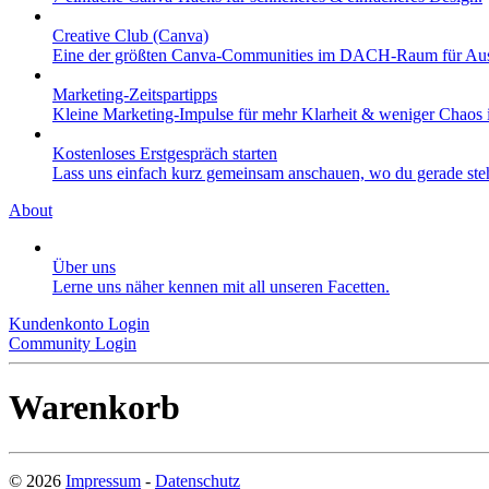
Creative Club (Canva)
Eine der größten Canva-Communities im DACH-Raum für Aus
Marketing-Zeitspartipps
Kleine Marketing-Impulse für mehr Klarheit & weniger Chaos i
Kostenloses Erstgespräch starten
Lass uns einfach kurz gemeinsam anschauen, wo du gerade stehs
About
Über uns
Lerne uns näher kennen mit all unseren Facetten.
Kundenkonto Login
Community Login
Warenkorb
©
2026
Impressum
-
Datenschutz