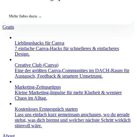
Mehr Infos dazu →
Gratis
Lieblingshacks für Canva
7 einfache Canva-Hacks für schnelleres & einfacheres
Design.
Creative Club (Canva)
Eine der größten Canva-Communities im DACH-Raum für
Austausch, Feedback & smartere Umsetzung.
Marketing-Zeitspartipps
Kleine Marketing-Impulse für mehr Klarheit & weniger
Chaos im Alltag.
Kostenloses Erstgespräch starten
Lass uns einfach kurz gemeinsam anschauen, wo du gerade
stehst, was dich bremst und welcher nächste Schritt wirklich
sinnvoll wäre.
About