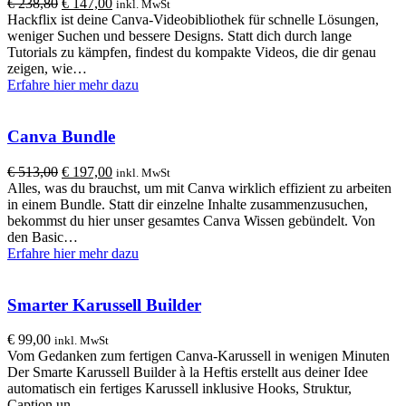
Ursprünglicher
Aktueller
€
238,80
€
147,00
Menge
inkl. MwSt
Preis
Preis
Hackflix ist deine Canva-Videobibliothek für schnelle Lösungen,
war:
ist:
weniger Suchen und bessere Designs. Statt dich durch lange
€ 238,80
€ 147,00.
Tutorials zu kämpfen, findest du kompakte Videos, die dir genau
zeigen, wie…
Erfahre hier mehr dazu
Canva Bundle
Ursprünglicher
Aktueller
€
513,00
€
197,00
inkl. MwSt
Preis
Preis
Alles, was du brauchst, um mit Canva wirklich effizient zu arbeiten
war:
ist:
in einem Bundle. Statt dir einzelne Inhalte zusammenzusuchen,
€ 513,00
€ 197,00.
bekommst du hier unser gesamtes Canva Wissen gebündelt. Von
den Basic…
Erfahre hier mehr dazu
Smarter Karussell Builder
€
99,00
inkl. MwSt
Vom Gedanken zum fertigen Canva-Karussell in wenigen Minuten
Der Smarte Karussell Builder à la Heftis erstellt aus deiner Idee
automatisch ein fertiges Karussell inklusive Hooks, Struktur,
Caption un…