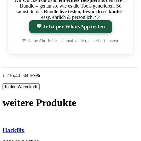
Wir schicken dir dann
ein echtes Beispiel
aus dem GPT-
Bundle – genau so, wie es die Tools generieren. So
kannst du das Bundle
live testen, bevor du es kaufst
–
easy, ehrlich & persönlich. 💚
💬 Jetzt per WhatsApp testen
💸 Keine Abo-Falle – einmal zahlen, dauerhaft nutzen.
€
236,40
inkl. MwSt
🧠
In den Warenkorb
Das
ultimative
weitere Produkte
GPT-
Bundle
für
dein
Content-
Hackflix
Marketing
[Digital]