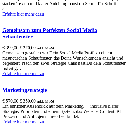
€ 97,00
€ 67,00.
starken Texten und klarer Anleitung baust du Schritt für Schritt
ein…
Erfahre hier mehr dazu
Gemeinsam zum Perfekten Social Media
Schaufenster
Ursprünglicher
Aktueller
€
399,00
€
270,00
inkl. MwSt
Preis
Preis
Gemeinsam gestalten wir Dein Social Media Profil zu einem
war:
ist:
magnetischen Schaufenster, das Deine Wunschkunden anzieht und
€ 399,00
€ 270,00.
begeistert. Nach den zwei Strategie-Calls hast Du dein Schaufenster
fixfertig…
Erfahre hier mehr dazu
Marketingstrategie
Ursprünglicher
Aktueller
€
570,00
€
350,00
inkl. MwSt
Preis
Preis
Ein ehrlicher Außenblick auf dein Marketing — inklusive klarer
war:
ist:
Strategie, Prioritäten und einem System, das Website, Content, KI,
€ 570,00
€ 350,00.
Prozesse und Anfragen sinnvoll verbindet.
Erfahre hier mehr dazu