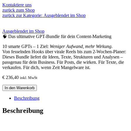
Kontaktiere uns
zurück zum Shop
zurück zur Kategorie:
Ausgeblendet im Shop
Ausgeblendet im Shop
🧠 Das ultimative GPT-Bundle für dein Content-Marketing
10 smarte GPTs – 1 Ziel:
Weniger Aufwand, mehr Wirkung
.
Von fesselnden Hooks über virale Reels bis zum 2-Wochen-Planer:
Dieses Bundle liefert dir Ideen, Texte, Strukturen und Analysen –
passgenau für dein Business. Für Posts, die wirken. Für Texte, die
verkaufen. Für dich, wenn Zeit Mangelware ist.
€
236,40
inkl. MwSt
🧠
In den Warenkorb
Das
ultimative
Beschreibung
GPT-
Bundle
Beschreibung
für
dein
Content-
Marketing