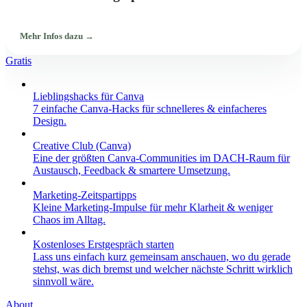
Mehr Infos dazu →
Gratis
Lieblingshacks für Canva
7 einfache Canva-Hacks für schnelleres & einfacheres
Design.
Creative Club (Canva)
Eine der größten Canva-Communities im DACH-Raum für
Austausch, Feedback & smartere Umsetzung.
Marketing-Zeitspartipps
Kleine Marketing-Impulse für mehr Klarheit & weniger
Chaos im Alltag.
Kostenloses Erstgespräch starten
Lass uns einfach kurz gemeinsam anschauen, wo du gerade
stehst, was dich bremst und welcher nächste Schritt wirklich
sinnvoll wäre.
About