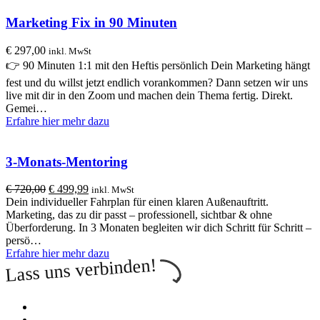
Marketing Fix in 90 Minuten
€
297,00
inkl. MwSt
👉 90 Minuten 1:1 mit den Heftis persönlich Dein Marketing hängt
fest und du willst jetzt endlich vorankommen? Dann setzen wir uns
live mit dir in den Zoom und machen dein Thema fertig. Direkt.
Gemei…
Erfahre hier mehr dazu
3-Monats-Mentoring
Ursprünglicher
Aktueller
€
720,00
€
499,99
inkl. MwSt
Preis
Preis
Dein individueller Fahrplan für einen klaren Außenauftritt.
war:
ist:
Marketing, das zu dir passt – professionell, sichtbar & ohne
€ 720,00
€ 499,99.
Überforderung. In 3 Monaten begleiten wir dich Schritt für Schritt –
persö…
Erfahre hier mehr dazu
Lass uns verbinden!