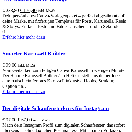
Ursprünglicher
Aktueller
€
238,80
€
176,40
inkl. MwSt
Preis
Preis
Dein persönliches Canva-Vorlagenpaket – perfekt abgestimmt auf
war:
ist:
deine Marke, mit fixfertigen Templates für Posts, Karussells, Reels
€ 238,80
€ 176,40.
& Storys. Einfach Texte und Bilder tauschen – und in Sekunden
si…
Erfahre hier mehr dazu
Smarter Karussell Builder
€
99,00
inkl. MwSt
Vom Gedanken zum fertigen Canva-Karussell in wenigen Minuten
Der Smarte Karussell Builder à la Heftis erstellt aus deiner Idee
automatisch ein fertiges Karussell inklusive Hooks, Struktur,
Caption un…
Erfahre hier mehr dazu
Der digitale Schaufensterkurs für Instagram
Ursprünglicher
Aktueller
€
97,00
€
67,00
inkl. MwSt
Preis
Preis
Mach dein Instagram-Profil zum digitalen Schaufenster, das sofort
war:
ist:
überzeugt – ohne täglichen Postingstress. Mit smarten Vorlagen,