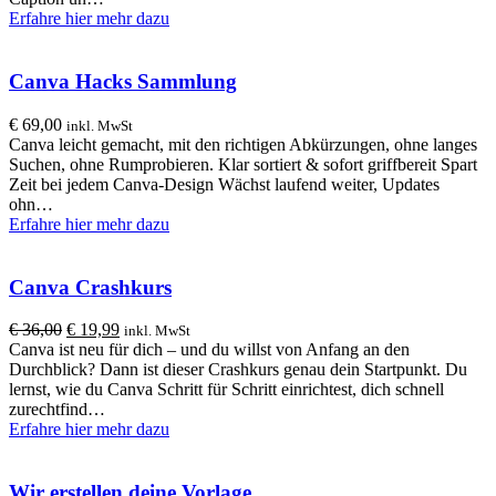
Erfahre hier mehr dazu
Canva Hacks Sammlung
€
69,00
inkl. MwSt
Canva leicht gemacht, mit den richtigen Abkürzungen, ohne langes
Suchen, ohne Rumprobieren. Klar sortiert & sofort griffbereit Spart
Zeit bei jedem Canva-Design Wächst laufend weiter, Updates
ohn…
Erfahre hier mehr dazu
Canva Crashkurs
Ursprünglicher
Aktueller
€
36,00
€
19,99
inkl. MwSt
Preis
Preis
Canva ist neu für dich – und du willst von Anfang an den
war:
ist:
Durchblick? Dann ist dieser Crashkurs genau dein Startpunkt. Du
€ 36,00
€ 19,99.
lernst, wie du Canva Schritt für Schritt einrichtest, dich schnell
zurechtfind…
Erfahre hier mehr dazu
Wir erstellen deine Vorlage